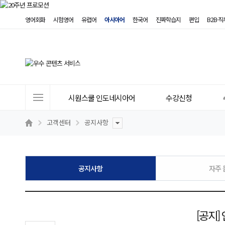
영어회화
시험영어
유럽어
아시아어
한국어
진짜학습지
편입
B2B·
사
시원스쿨 인도네시아어
수강신청
이
트
고객센터
공지사항
메
뉴
공지사항
자주 
[공지]