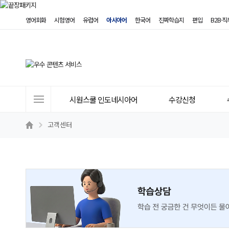
영어회화
시험영어
유럽어
아시아어
한국어
진짜학습지
편입
B2B·
사
시원스쿨 인도네시아어
수강신청
이
트
고객센터
메
뉴