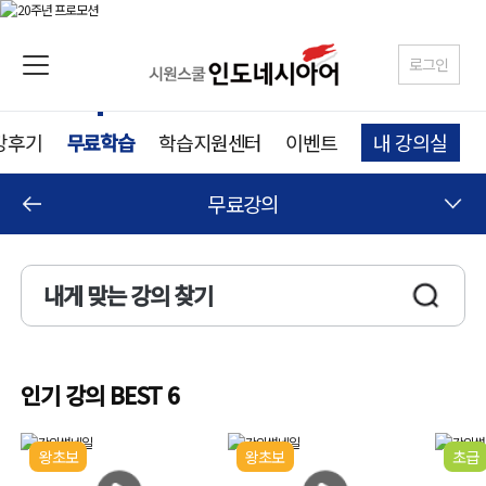
로그인
강후기
무료학습
학습지원센터
이벤트
내 강의실
무료강의
내게 맞는 강의 찾기
인기 강의 BEST 6
왕초보
왕초보
초급