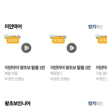
미얀마어
인기
최신
왕초보
왕초보
왕초
미얀마어 왕초보 탈출 1탄
미얀마어 왕초보 탈출 1탄
미얀마
복합 자음
폐음절 1
기본 문
박성민 선생님
박성민 선생님
박성민 
왕초보인니어
인기
최신