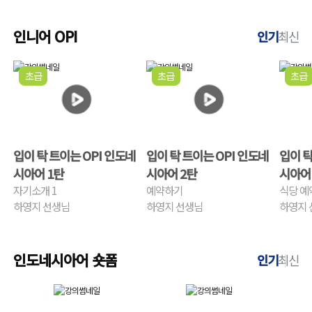
인니어 OPI
인기
최신
초급
초급
초급
입이 탁 트이는 OPI 인도네
입이 탁 트이는 OPI 인도네
입이 탁
시아어 1탄
시아어 2탄
시아어
자기소개 1
예약하기
식당 예
하영지 선생님
하영지 선생님
하영지 
인도네시아어 숏폼
인기
최신