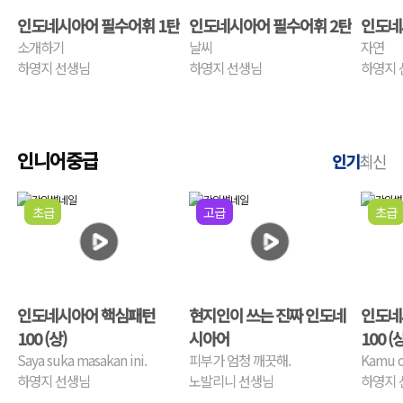
인도네시아어 필수어휘 1탄
인도네시아어 필수어휘 2탄
인도네
소개하기
날씨
자연
하영지 선생님
하영지 선생님
하영지 
인니어중급
인기
최신
초급
고급
초급
인도네시아어 핵심패턴
현지인이 쓰는 진짜 인도네
인도네
100 (상)
시아어
100 (상
Saya suka masakan ini.
피부가 엄청 깨끗해.
Kamu o
하영지 선생님
노발리니 선생님
하영지 