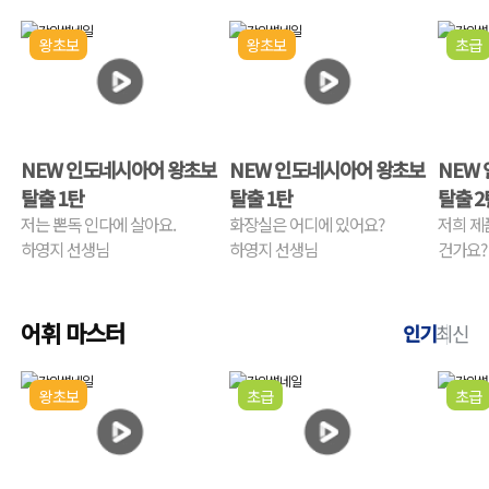
왕초보
왕초보
초급
NEW 인도네시아어 왕초보
NEW 인도네시아어 왕초보
NEW
탈출 1탄
탈출 1탄
탈출 2
저는 뽄독 인다에 살아요.
화장실은 어디에 있어요?
저희 제
하영지 선생님
하영지 선생님
건가요?
하영지 
어휘 마스터
인기
최신
왕초보
초급
초급