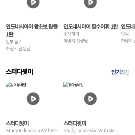
인도네시아어 왕초보 탈출
인도네시아어 필수어휘 1탄
인도네
1탄
소개하기
날씨
하영지 선생님
하영지 
안부 묻기.
하영지 선생님
스터디윗미
인기
최신
0
0
스터디윗미
스터디윗미
Study Indonesian With Me
Study Indonesian With Me