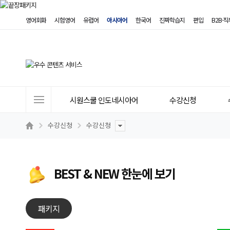
영어회화
시험영어
유럽어
아시아어
한국어
진짜학습지
편입
B2B·
사
시원스쿨 인도네시아어
수강신청
이
트
수강신청
수강신청
메
뉴
BEST & NEW 한눈에 보기
패키지