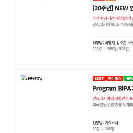
[20주년] NE
추가 수강기간+핵심강의 
끝장패키지 하나로 인도네
선생님 : 하영지, 김소은, 노
283강
365일 / 545일
BEST
프리패스
NE
Program BIP
인도네시아어 어학연수 프로
외국인을 위한 가장 체계적
선생님 : 기요바니
73강
365일