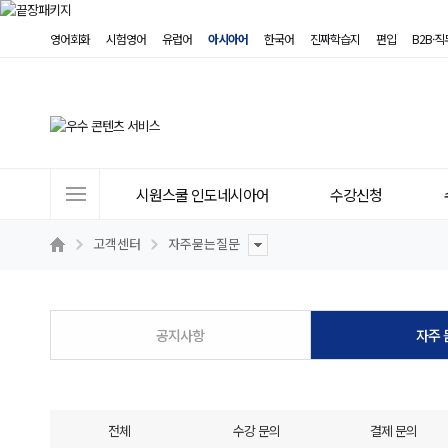
영어회화
시험영어
유럽어
아시아어
한국어
진짜학습지
편입
B2B·
사
시원스쿨 인도네시아어
수강신청
이
트
고객센터
자주묻는질문
메
뉴
공지사항
자주 
전체
수강 문의
결제 문의