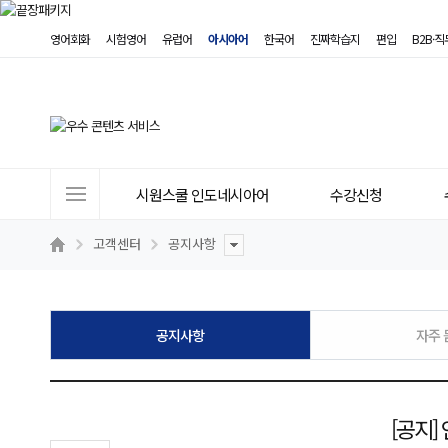
영어회화
시험영어
유럽어
아시아어
한국어
진짜학습지
편입
B2B·
사
시원스쿨 인도네시아어
수강신청
이
트
고객센터
공지사항
메
뉴
공지사항
자주 
[공지]