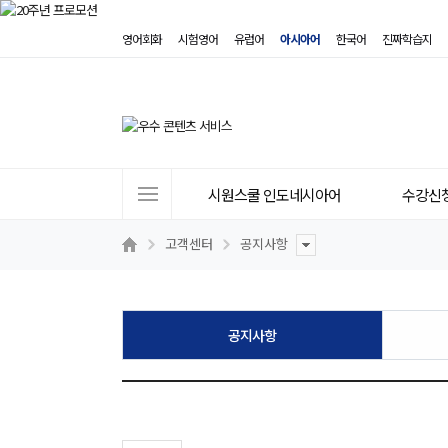
영어회화
시험영어
유럽어
아시아어
한국어
진짜학습지
사
시원스쿨 인도네시아어
수강신
이
트
고객센터
공지사항
메
뉴
공지사항