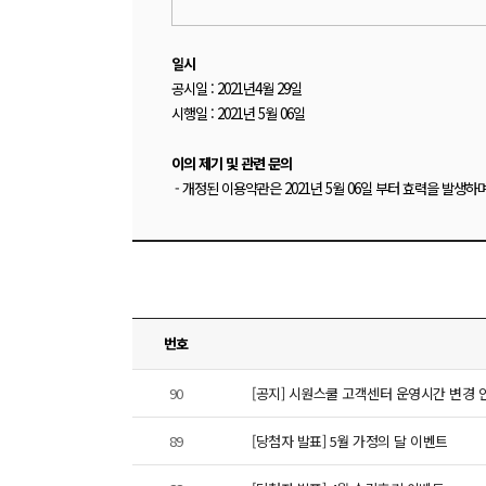
일시
공시일
: 2021
년4월
29
일
시행일
: 2021
년
5
월
06
일
이의 제기 및 관련 문의
-
개정된 이용약관은
2021
년
5
월
06
일 부터 효력을 발생하며
번호
90
[공지] 시원스쿨 고객센터 운영시간 변경 
89
[당첨자 발표] 5월 가정의 달 이벤트