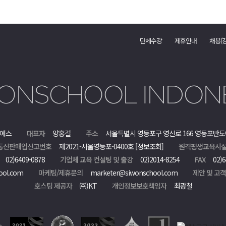
단체수강
제휴안내
채용(
에스
대표자
양홍걸
주소
서울특별시 영등포구 영신로 166 영등포반도
통신판매업신고번호
제2021-서울영등포-0400호
[정보조회]
원격평생교육시설
02)6409-0878
기업체 교육 컨설팅 및 출강
02)2014-8254
FAX
02)6
ool.com
마케팅/제휴문의
marketer@siwonschool.com
제안 및 고
호스팅 제공자
㈜)KT
개인정보보호책임자
최광철