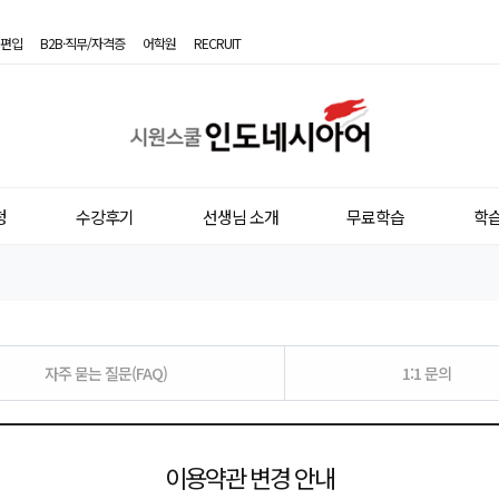
편입
B2B·직무/자격증
어학원
RECRUIT
시
원
스
청
수강후기
선생님 소개
무료학습
학
쿨
인
도
네
자주 묻는 질문(FAQ)
1:1 문의
시
아
이용약관 변경 안내