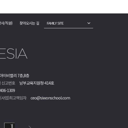
강사/직원)
찾아오시는 길
FAMILY SITE
아이비밸리 7층,8층
 신고번호
남부교육지원청-414호
406-1309
객(사업)최고책임자
ceo@siwonschool.com