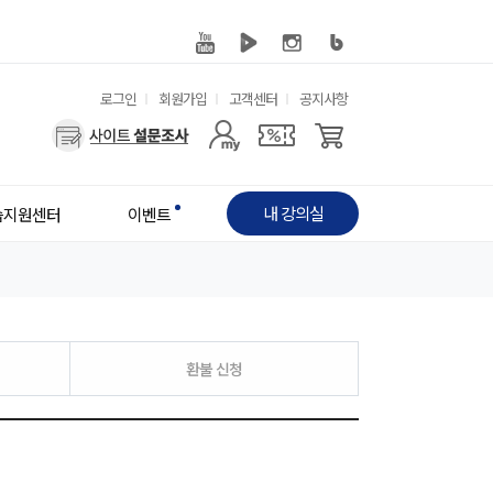
유
로그인
회원가입
고객센터
공지사항
사
용
용
한
자
메
내 강의실
습지원센터
이벤트
메
뉴
뉴
환불 신청