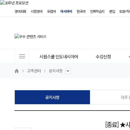
영어회화
시험영어
유럽어
아시아어
한국어
진짜학습지
편입
B2B·
사
시원스쿨 인도네시아어
수강신청
이
트
고객센터
공지사항
메
뉴
공지사항
자주 
[종료] ★