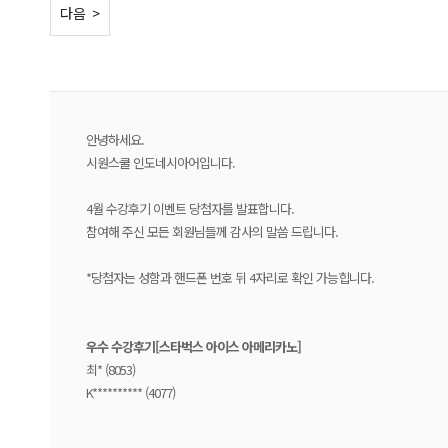
< 이전
다음 >
안녕하세요.
시원스쿨 인도네시아어입니다.
4월 수강후기 이벤트 당첨자를 발표합니다.
참여해 주신 모든 회원님들께 감사의 말씀 드립니다.
*당첨자는 성함과 핸드폰 번호 뒤 4자리로 확인 가능힙니다.
우수 수강후기[스타벅스 아이스 아메리카노
]
최* (8053)
K********** (4077)