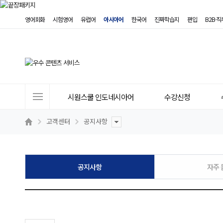
영어회화
시험영어
유럽어
아시아어
한국어
진짜학습지
편입
B2B·
사
시원스쿨 인도네시아어
수강신청
이
트
고객센터
공지사항
메
뉴
공지사항
자주 