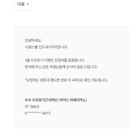
< 이전
다음 >
안녕하세요.
시원스쿨 인도네시아어입니다.
4월 수강후기 이벤트 당첨자를 발표합니다.
참여해 주신 모든 회원님들께 감사의 말씀 드립니다.
*당첨자는 성함과 핸드폰 번호 뒤 4자리로 확인 가능힙니다.
우수 수강후기[스타벅스 아이스 아메리카노
]
최* (8053)
K********** (4077)