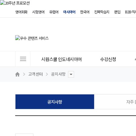
영어회화
시험영어
유럽어
아시아어
한국어
진짜학습지
편입
B2B·
사
시원스쿨 인도네시아어
수강신청
이
트
고객센터
공지사항
메
뉴
공지사항
자주 