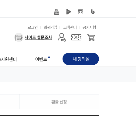
유
로그인
회원가입
고객센터
공지사항
사
용
용
한
자
메
내 강의실
습지원센터
이벤트
메
뉴
뉴
환불 신청