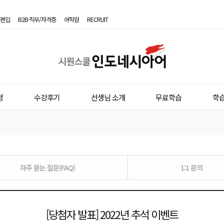
편입
B2B·직무/자격증
어학원
RECRUIT
시
원
스
청
수강후기
선생님 소개
무료학습
학
쿨
인
도
네
자주 묻는 질문(FAQ)
1:1 문의
시
아
[당첨자 발표] 2022년 추석 이벤트