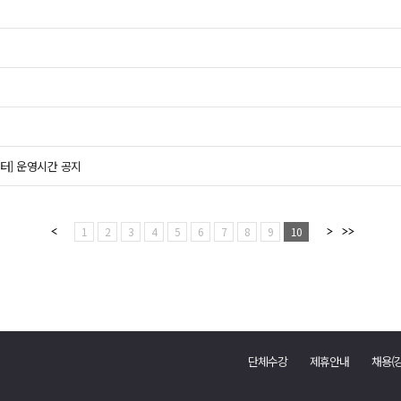
센터] 운영시간 공지
1
2
3
4
5
6
7
8
9
10
단체수강
제휴안내
채용(