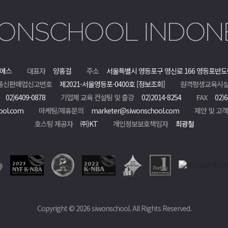
에스
대표자
양홍걸
주소
서울특별시 영등포구 영신로 166 영등포반도
통신판매업신고번호
제2021-서울영등포-0400호
[정보조회]
원격평생교육시설
02)6409-0878
기업체 교육 컨설팅 및 출강
02)2014-8254
FAX
02)6
ool.com
마케팅/제휴문의
marketer@siwonschool.com
제안 및 고
호스팅 제공자
㈜)KT
개인정보보호책임자
최광철
Copyright © 2026 siwonschool. All Rights Reserved.