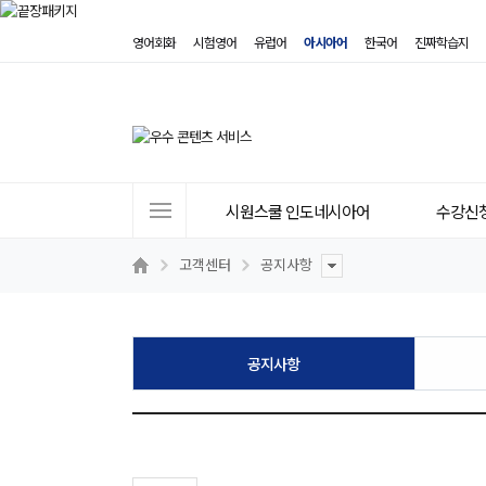
영어회화
시험영어
유럽어
아시아어
한국어
진짜학습지
사
시원스쿨 인도네시아어
수강신
이
트
고객센터
공지사항
메
뉴
공지사항