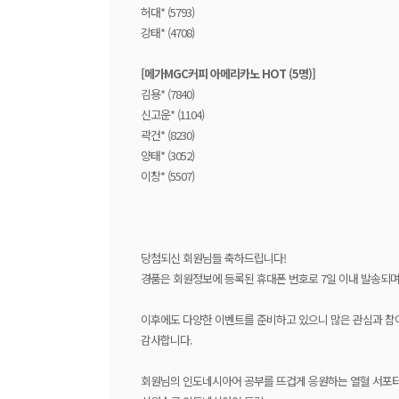
허대* (5793)
강태* (4708)
[메가MGC커피 아메리카노 HOT (5명)]
김용* (7840)
신고운* (1104)
곽건* (8230)
양태* (3052)
이창* (5507)
당첨되신 회원님들 축하드립니다!
경품은 회원정보에 등록된 휴대폰 번호로 7일 이내 발송되며
이후에도 다양한 이벤트를 준비하고 있으니 많은 관심과 참
감사합니다.
회원님의 인도네시아어 공부를 뜨겁게 응원하는 열혈 서포터