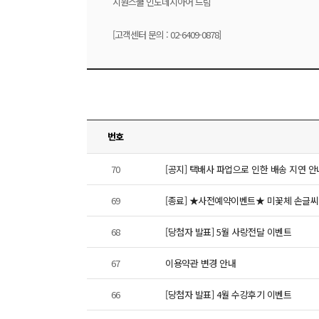
시원스쿨 인도네시아어 드림
[고객센터 문의 : 02-6409-0878]
번호
70
[공지] 택배사 파업으로 인한 배송 지연 안
69
[종료] ★사전예약이벤트★ 미꽃체 손글씨 노트
68
[당첨자 발표] 5월 사랑전달 이벤트
67
이용약관 변경 안내
66
[당첨자 발표] 4월 수강후기 이벤트