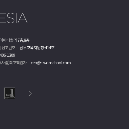
아이비밸리 7층,8층
 신고번호
남부교육지원청-414호
406-1309
객(사업)최고책임자
ceo@siwonschool.com