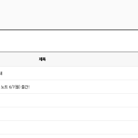
제목
내
 6/7(월) 출간!