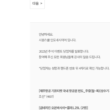
< 이전
다음 >
안녕하세요.
시원스쿨 인도네시아어 입니다.
2022년 추석 이벤트 당첨자를 발표합니다.
참여해 주신 모든 회원님들께 감사의 말씀 드립니다.
*당첨자는 성함과 핸드폰 번호 뒤 4자리로 확인 가능합니다.
[제주항공 기프티켓 국내 항공권 편도_주중(월~목)(성수기 제
조선* (4607)
[굽네치킨 오븐바사삭+콜라1.25L (2명)]