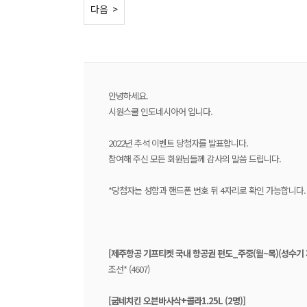
< 이전
다음 >
안녕하세요.
시원스쿨 인도네시아어 입니다.
2022년 추석 이벤트 당첨자를 발표합니다.
참여해 주신 모든 회원님들께 감사의 말씀 드립니다.
*당첨자는 성함과 핸드폰 번호 뒤 4자리로 확인 가능합니다.
[제주항공 기프티켓 국내 항공권 편도_주중(월~목)(성수기 제
조선* (4607)
[굽네치킨 오븐바사삭+콜라1.25L (2명)]