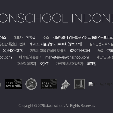
에스
대표자
양홍걸
주소
서울특별시 영등포구 영신로 166 영등포반도
통신판매업신고번호
제2021-서울영등포-0400호
[정보조회]
원격평생교육시설
02)6409-0878
기업체 교육 컨설팅 및 출강
02)2014-8254
FAX
02)6
ool.com
마케팅/제휴문의
marketer@siwonschool.com
제안 및 고
호스팅 제공자
㈜)KT
개인정보보호책임자
최광철
Copyright © 2026 siwonschool. All Rights Reserved.