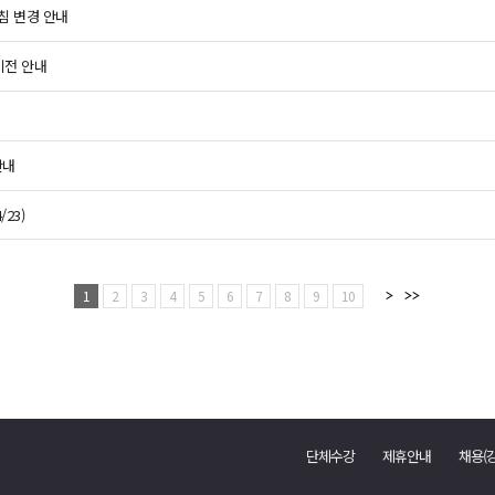
침 변경 안내
이전 안내
안내
23)
1
2
3
4
5
6
7
8
9
10
단체수강
제휴안내
채용(