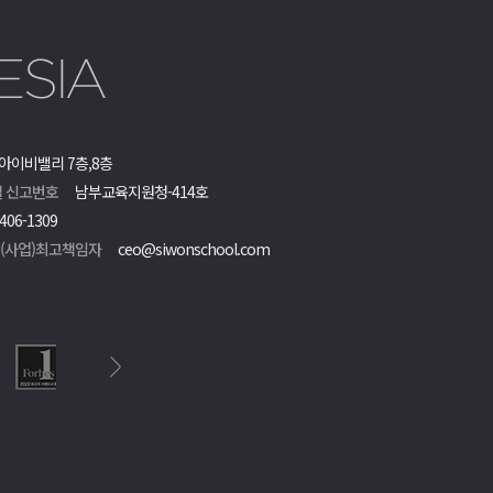
아이비밸리 7층,8층
 신고번호
남부교육지원청-414호
406-1309
객(사업)최고책임자
ceo@siwonschool.com