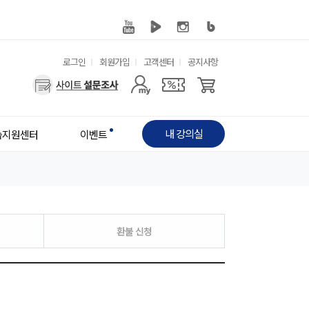
유
로그인
회원가입
고객센터
공지사항
사
용
용
한
자
메
내 강의실
습지원센터
이벤트
메
뉴
뉴
환불 신청