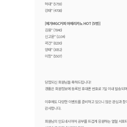
허대* (5793)
강태* (4708)
[메가MGC커피 아메리카노 HOT (5명)]
김용* (7840)
신고운* (1104)
곽건* (8230)
양태* (3052)
이창* (5507)
당첨되신 회원님들 축하드립니다!
경품은 회원정보에 등록된 휴대폰 번호로 7일 이내 발송되며
이후에도 다양한 이벤트를 준비하고 있으니 많은 관심과 참
감사합니다.
회원님의 인도네시아어 공부를 뜨겁게 응원하는 열혈 서포터