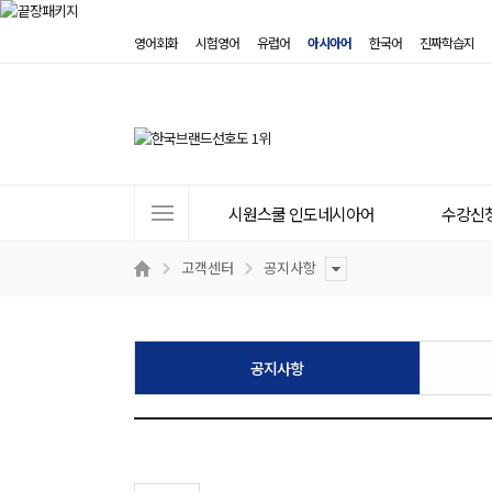
영어회화
시험영어
유럽어
아시아어
한국어
진짜학습지
사
시원스쿨 인도네시아어
수강신
이
트
고객센터
공지사항
메
뉴
공지사항