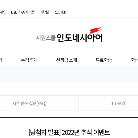
편입
B2B·직무/자격증
어학원
RECRUIT
시
원
스
청
수강후기
선생님 소개
무료학습
학
쿨
인
도
네
자주 묻는 질문(FAQ)
1:1 문의
시
아
[당첨자 발표] 2022년 추석 이벤트