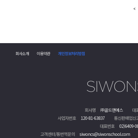
회사소개
이용약관
개인정보처리방침
회사명
㈜골드앤에스
대
사업자번호
120-81-63837
통신판매업신
대표번호
02)6409-0
고객센터/통번역문의
siwoncs@siwonschool.com