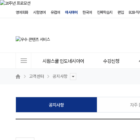
영어회화
시험영어
유럽어
아시아어
한국어
진짜학습지
편입
B2B·
사
시원스쿨 인도네시아어
수강신청
이
트
고객센터
공지사항
메
뉴
공지사항
자주 