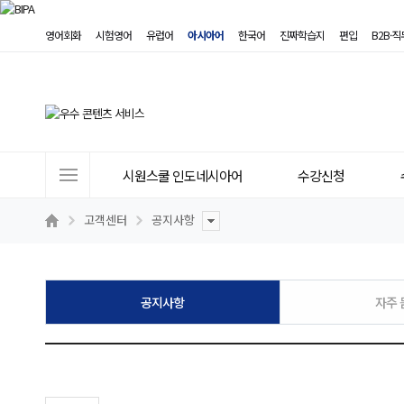
영어회화
시험영어
유럽어
아시아어
한국어
진짜학습지
편입
B2B·
사
시원스쿨 인도네시아어
수강신청
이
트
고객센터
공지사항
메
뉴
공지사항
자주 