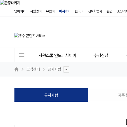
영어회화
시험영어
유럽어
아시아어
한국어
진짜학습지
편입
B2B·
사
시원스쿨 인도네시아어
수강신청
이
트
고객센터
공지사항
메
뉴
공지사항
자주 