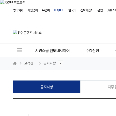
영어회화
시험영어
유럽어
아시아어
한국어
진짜학습지
편입
B2B·
사
시원스쿨 인도네시아어
수강신청
이
트
고객센터
공지사항
메
뉴
공지사항
자주 