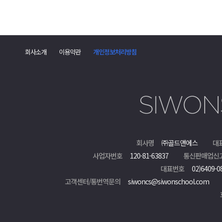
회사소개
이용약관
개인정보처리방침
회사명
㈜골드앤에스
대
사업자번호
120-81-63837
통신판매업신
대표번호
02)6409-0
고객센터/통번역문의
siwoncs@siwonschool.com