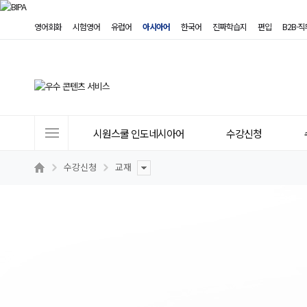
영어회화
시험영어
유럽어
아시아어
한국어
진짜학습지
편입
B2B·
사
시원스쿨 인도네시아어
수강신청
이
트
수강신청
교재
메
뉴