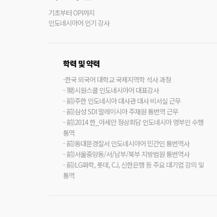
기초부터 OPI까지
인도네시아어 인기 강사
학력 및 약력
-한국 외국어 대학교 국제지역학 석사 과정
- 現)시원스쿨 인도네시아어 대표강사
- 前)주한 인도네시아 대사관 대사 비서실 근무
- 前)삼성 SDI 말레이시아 주재원 통번역 근무
- 前)2014 한_아세안 정상회담 인도네시아 영부인 수행
통역
- 前)동대문경찰서 인도네시아어 민간인 통번역사
- 前)서울중앙동/서/남부/북부 지방법원 통번역사
- 前)LG화학, 롯데, CJ, 신한은행 등 주요 대기업 강의 및
통역