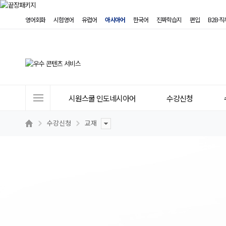
영어회화
시험영어
유럽어
아시아어
한국어
진짜학습지
편입
B2B·
사
시원스쿨 인도네시아어
수강신청
이
트
수강신청
교재
메
뉴