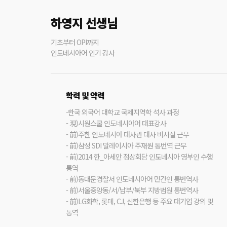
하영지 선생님
기초부터 OPI까지
인도네시아어 인기 강사
학력 및 약력
-한국 외국어 대학교 국제지역학 석사 과정
- 現)시원스쿨 인도네시아어 대표강사
- 前)주한 인도네시아 대사관 대사 비서실 근무
- 前)삼성 SDI 말레이시아 주재원 통번역 근무
- 前)2014 한_아세안 정상회담 인도네시아 영부인 수행
통역
- 前)동대문경찰서 인도네시아어 민간인 통번역사
- 前)서울중앙동/서/남부/북부 지방법원 통번역사
- 前)LG화학, 롯데, CJ, 신한은행 등 주요 대기업 강의 및
통역