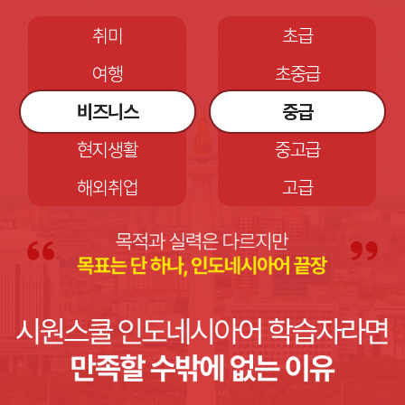
여행
왕초보
비즈니스
초급
현지생활
초중급
해외취업
중급
시험
중고급
개인사업
고급
취미
왕초보
여행
초급
비즈니스
초중급
현지생활
중급