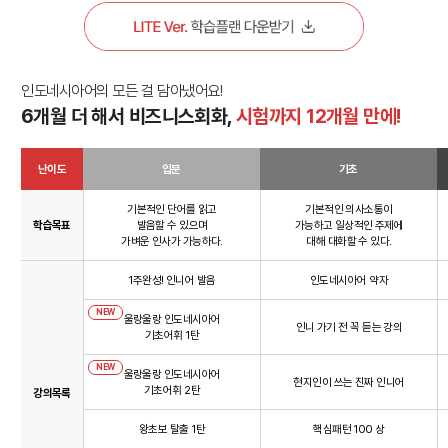
인도네시아어의 모든 걸 담아냈어요!
6개월 더 해서 비즈니스회화,
시험까지 12개월 만에!
난이도
입문
기초
기본적인 단어를 읽고
기본적인 의사소통이
학습목표
발음할 수 있으며
가능하고 일상적인 주제에
가벼운 인사가 가능하다.
대해 대화할 수 있다.
1주완성! 인니어 발음
인도네시아어 약자
NEW
울랑울랑 인도네시아어
인니 가기 전 꼭 듣는 강의
기초어휘 1탄
NEW
울랑울랑 인도네시아어
현지인이 쓰는 진짜 인니어
기초어휘 2탄
강의목록
왕초보 탈출 1탄
핵심패턴 100 상