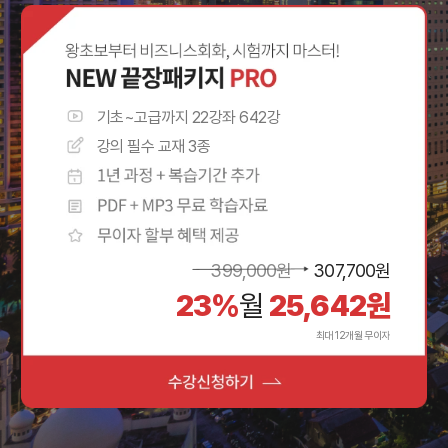
기초~고급까지 22강좌 642강
강의 필수 교재 3종
399,000
원
307,700
원
23%
월
25,642
원
최대 12개월 무이자