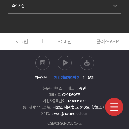
유의사항
로그인
PC버전
플러스 APP
이용약관
개인정보처리방침
1:1 문의
㈜골드앤에스
대표
양홍걸
대표번호
02-6409-0878
사업자등록번호
120-81-63837
통신판매업신고번호
제2021-서울영등포-0400호
[정보조회]
이메일
siwon@siwonschool.com
©SIWONSCHOOL Corp.