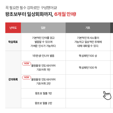
꼭 필요한 필수 강좌로만 구성했어요!
왕초보부터 일상회화까지,
6개월 만에!
난이도
입문
기초
기본적인 단어를 읽고
기본적인 의사소통이
학습목표
발음할 수 있으며
가능하고 일상적인 주제에
가벼운 인사가 가능하다.
대해 대화할 수 있다.
1주완성! 인니어 발음
핵심패턴 100 상
NEW
울랑울랑 인도네시아어
핵심패턴 100 하
기초어휘 1탄
NEW
강의목록
울랑울랑 인도네시아어
기초어휘 2탄
왕초보 탈출 1탄
왕초보 탈출 2탄