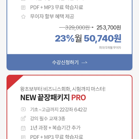
329,000
원
253,700
원
23%
월
50,740
원
최대 5개월 무이자
기초~고급까지 22강좌 642강
강의 필수 교재 3종