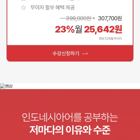
399,000
원
307,700
원
23%
월
25,642
원
최대 12개월 무이자
여행
비즈니스
왕초보
현지생활
초급
해외취업
초중급
시험
중급
개인사업
중고급
취미
고급