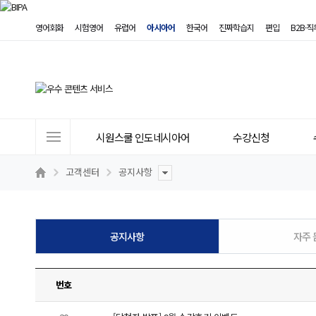
영어회화
시험영어
유럽어
아시아어
한국어
진짜학습지
편입
B2B·
사
시원스쿨 인도네시아어
수강신청
이
트
고객센터
공지사항
메
뉴
공지사항
자주 
번호