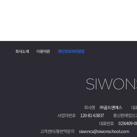
회사소개
이용약관
개인정보처리방침
회사명
㈜골드앤에스
대
사업자번호
120-81-63837
통신판매업신
대표번호
02)6409-0
고객센터/통번역문의
siwoncs@siwonschool.com