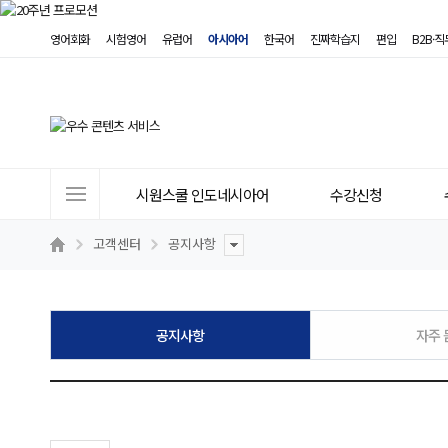
영어회화
시험영어
유럽어
아시아어
한국어
진짜학습지
편입
B2B·
사
시원스쿨 인도네시아어
수강신청
이
트
고객센터
공지사항
메
뉴
공지사항
자주 