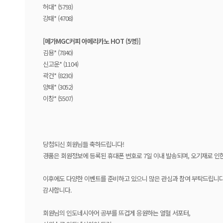
허대* (5793)
강태* (4708)
[메가MGC커피 아메리카노 HOT (5명)]
김용* (7840)
신고운* (1104)
곽건* (8230)
양태* (3052)
이창* (5507)
당첨되신 회원님들 축하드립니다!
경품은 회원정보에 등록된 휴대폰 번호로 7일 이내 발송되며, 오기재로 인
이후에도 다양한 이벤트를 준비하고 있으니 많은 관심과 참여 부탁드립니다
감사합니다.
회원님의 인도네시아어 공부를 뜨겁게 응원하는 열혈 서포터,