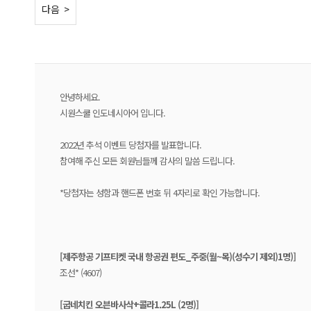
< 이전
다음 >
안녕하세요.
시원스쿨 인도네시아어 입니다.
2022년 추석 이벤트 당첨자를 발표합니다.
참여해 주신 모든 회원님들께 감사의 말씀 드립니다.
*당첨자는 성함과 핸드폰 번호 뒤 4자리로 확인 가능합니다.
[제주항공 기프티켓 국내 항공권 편도_주중(월~목)(성수기 제외)1명)]
조선* (4607)
[굽네치킨 오븐바사삭+콜라1.25L (2명)]