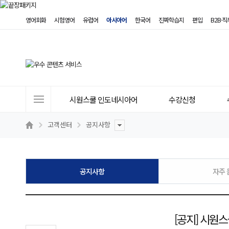
영어회화
시험영어
유럽어
아시아어
한국어
진짜학습지
편입
B2B·
사
시원스쿨 인도네시아어
수강신청
이
트
고객센터
공지사항
메
뉴
공지사항
자주 
[공지] 시원스쿨