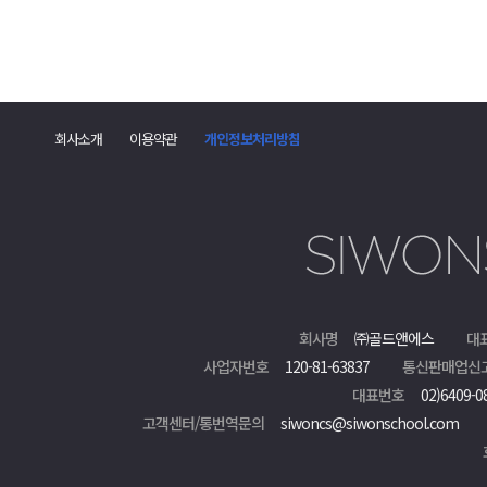
회사소개
이용약관
개인정보처리방침
회사명
㈜골드앤에스
대
사업자번호
120-81-63837
통신판매업신
대표번호
02)6409-0
고객센터/통번역문의
siwoncs@siwonschool.com