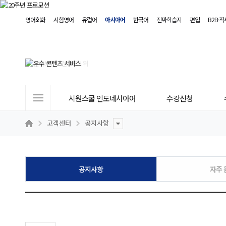
영어회화
시험영어
유럽어
아시아어
한국어
진짜학습지
편입
B2B·
사
시원스쿨 인도네시아어
수강신청
이
트
고객센터
공지사항
메
뉴
공지사항
자주 