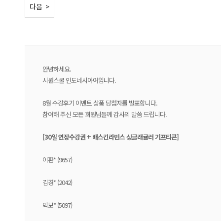
< 이전
다음 >
안녕하세요.
시원스쿨 인도네시아어입니다.
8월 수강후기 이벤트 상품 당첨자를 발표합니다.
참여해 주신 모든 회원님들께 감사의 말씀 드립니다.
[30일 연장수강권 + 배스킨라빈스 싱글래귤러 기프티콘]
이환* (9657)
김경* (2042)
박보* (5097)