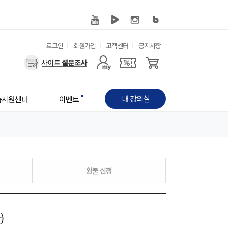
유
로그인
회원가입
고객센터
공지사항
사
용
용
한
자
메
내 강의실
습지원센터
이벤트
메
뉴
뉴
환불 신청
)