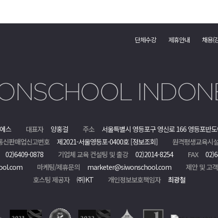
단체수강
제휴안내
채용(
에스
대표자
양홍걸
주소
서울특별시 영등포구 영신로 166 영등포반도
통신판매업신고번호
제2021-서울영등포-0400호
[정보조회]
원격평생교육시설
02)6409-0878
기업체 교육 컨설팅 및 출강
02)2014-8254
FAX
02)6
ool.com
마케팅/제휴문의
marketer@siwonschool.com
제안 및 고
호스팅 제공자
㈜)KT
개인정보보호책임자
최광철