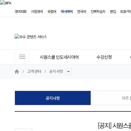
영어회화
시험영어
유럽어
아시아어
한국어
진짜학습지
편입
B2B·
사
시원스쿨 인도네시아어
수강신청
이
트
고객센터
공지사항
메
뉴
공지사항
자주 
[공지] 시원스쿨 