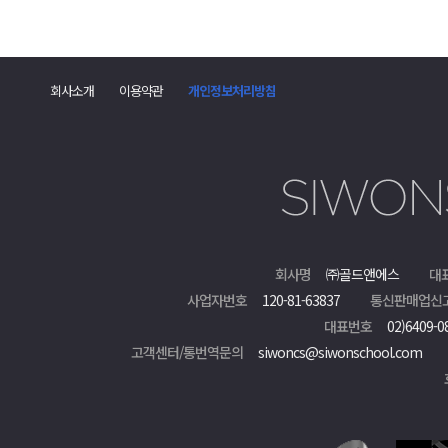
회사소개
이용약관
개인정보처리방침
회사명
㈜골드앤에스
대
사업자번호
120-81-63837
통신판매업신
대표번호
02)6409-0
고객센터/통번역문의
siwoncs@siwonschool.com