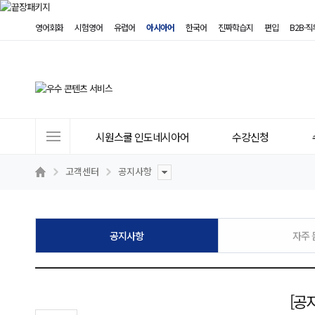
영어회화
시험영어
유럽어
아시아어
한국어
진짜학습지
편입
B2B·
사
시원스쿨 인도네시아어
수강신청
이
트
고객센터
공지사항
메
뉴
공지사항
자주 
[공