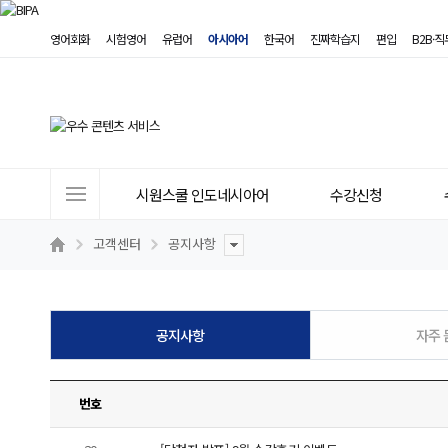
영어회화
시험영어
유럽어
아시아어
한국어
진짜학습지
편입
B2B·
사
시원스쿨 인도네시아어
수강신청
이
트
고객센터
공지사항
메
뉴
공지사항
자주 
번호