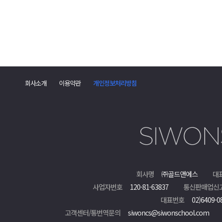
회사소개
이용약관
개인정보처리방침
회사명
㈜골드앤에스
대
사업자번호
120-81-63837
통신판매업신
대표번호
02)6409-0
고객센터/통번역문의
siwoncs@siwonschool.com