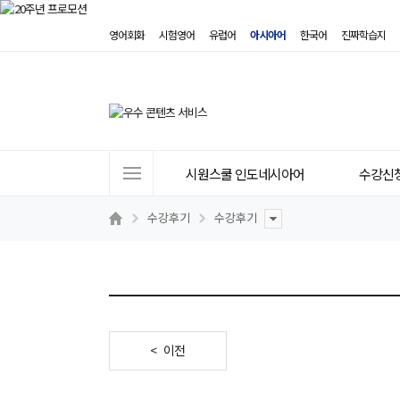
영어회화
시험영어
유럽어
아시아어
한국어
진짜학습지
사
시원스쿨 인도네시아어
수강신
이
트
수강후기
수강후기
메
뉴
< 이전