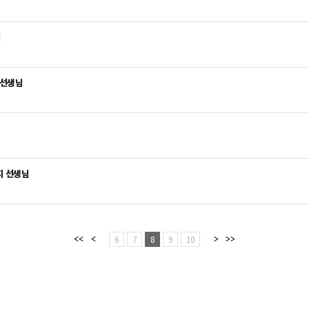
님
 선생님
지 선생님
6
7
8
9
10