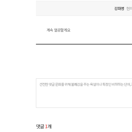
강좌명
현지
계속 열공할게요
건전한 댓글 문화를 위해 불쾌감을 주는 욕설이나 특정인 비하하는 단어, 
댓글
1
개