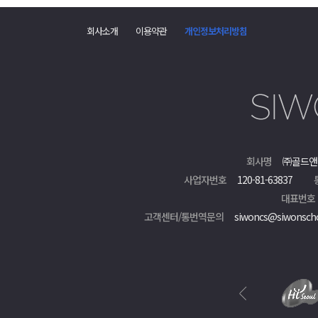
댓
글
회사소개
이용약관
개인정보처리방침
폼
회사명
㈜골드앤
사업자번호
120-81-63837
대표번호
고객센터/통번역문의
siwoncs@siwonsch