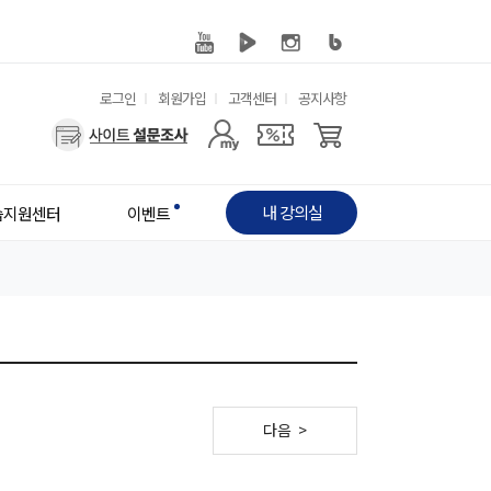
유
로그인
회원가입
고객센터
공지사항
사
용
용
한
자
메
내 강의실
습지원센터
이벤트
메
뉴
뉴
다음 >