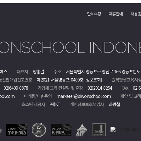
단체수강
제휴안내
채용(
에스
대표자
양홍걸
주소
서울특별시 영등포구 영신로 166 영등포반도
통신판매업신고번호
제2021-서울영등포-0400호
[정보조회]
원격평생교육시설
02)6409-0878
기업체 교육 컨설팅 및 출강
02)2014-8254
FAX
02)6
ool.com
마케팅/제휴문의
marketer@siwonschool.com
제안 및 고
호스팅 제공자
㈜)KT
개인정보보호책임자
최광철