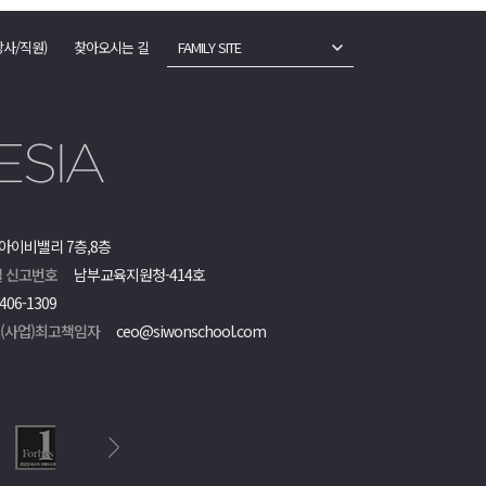
강사/직원)
찾아오시는 길
FAMILY SITE
아이비밸리 7층,8층
 신고번호
남부교육지원청-414호
406-1309
객(사업)최고책임자
ceo@siwonschool.com