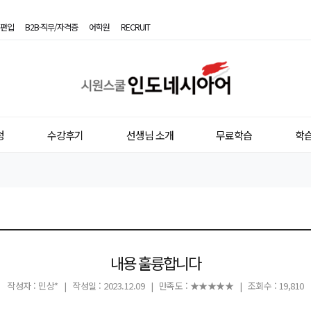
편입
B2B·직무/자격증
어학원
RECRUIT
시
원
스
청
수강후기
선생님 소개
무료학습
학
쿨
인
도
네
시
내용 훌륭합니다
아
작성자 : 민상*
|
작성일 : 2023.12.09
|
만족도 : ★★★★★
|
조회수 : 19,810