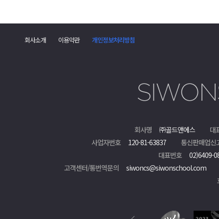
댓
글
회사소개
이용약관
개인정보처리방침
폼
회사명
㈜골드앤에스
대
사업자번호
120-81-63837
통신판매업신
대표번호
02)6409-0
고객센터/통번역문의
siwoncs@siwonschool.com