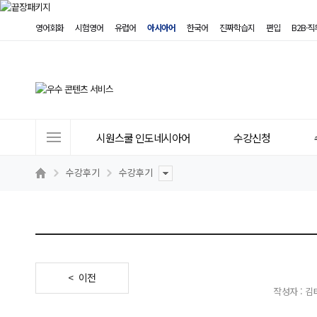
영어회화
시험영어
유럽어
아시아어
한국어
진짜학습지
편입
B2B·
사
시원스쿨 인도네시아어
수강신청
이
트
수강후기
수강후기
메
뉴
< 이전
작성자 : 김