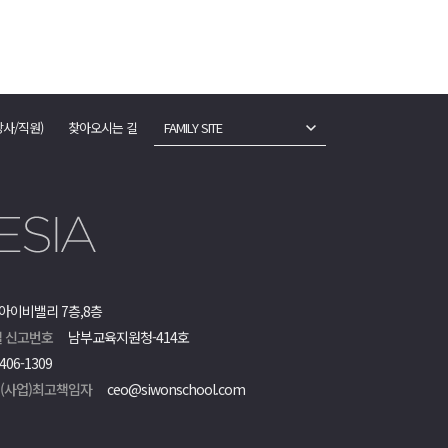
강사/직원)
찾아오시는 길
FAMILY SITE
아이비밸리 7층,8층
 신고번호
남부교육지원청-414호
406-1309
객(사업)최고책임자
ceo@siwonschool.com