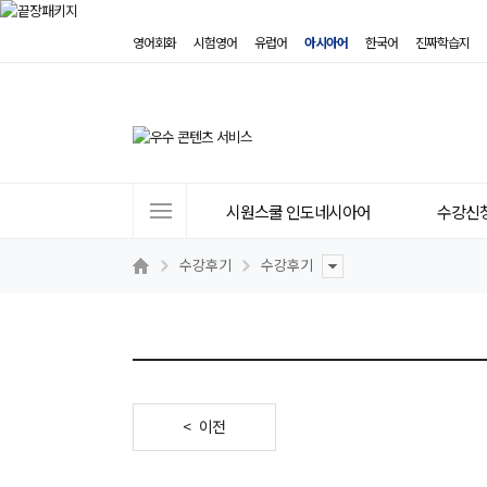
영어회화
시험영어
유럽어
아시아어
한국어
진짜학습지
사
시원스쿨 인도네시아어
수강신
이
트
수강후기
수강후기
메
뉴
< 이전