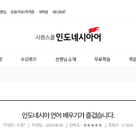
편입
B2B·직무/자격증
어학원
RECRUIT
시
원
스
청
수강후기
선생님 소개
무료학습
학
쿨
인
도
네
시
인도네시아 언어 배우기가 즐겁습니다.
아
작성자 : 이준*
|
작성일 : 2024.09.05
|
만족도 : ★★★★★
|
조회수 : 17,633