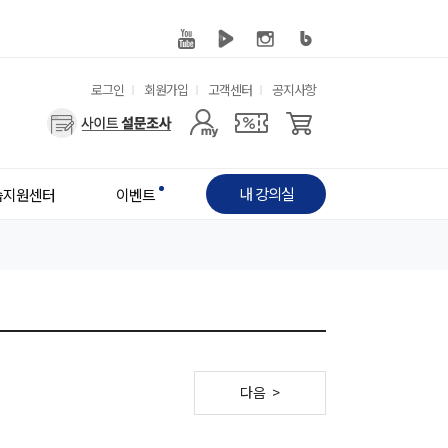
유
로그인
회원가입
고객센터
공지사항
사
용
용
한
자
메
내 강의실
습지원센터
이벤트
메
뉴
뉴
다음 >