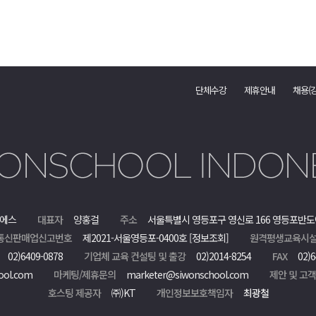
단체수강
제휴안내
채용(
에스
대표자
양홍걸
주소
서울특별시 영등포구 영신로 166 영등포반도
통신판매업신고번호
제2021-서울영등포-0400호
[정보조회]
원격평생교육시설
02)6409-0878
기업체 교육 컨설팅 및 출강
02)2014-8254
FAX
02)6
ool.com
마케팅/제휴문의
marketer@siwonschool.com
제안 및 고
호스팅 제공자
㈜)KT
개인정보보호책임자
최광철