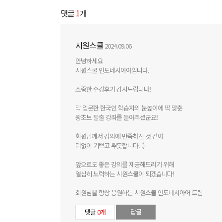
댓글
1
개
시원스쿨
2024.09.06
안녕하세요
시원스쿨 인도네시아어입니다.
소중한 수강후기 감사드립니다!
막 입문한 한국인 학습자의 눈높이에 딱 맞춘
왕초보 탈출 강좌를 들어주셨군요!
회원님께서 강의에 만족하신 것 같아
더없이 기쁘고 뿌듯합니다. :)
앞으로도 좋은 강의를 제공해드리기 위해
열심히 노력하는 시원스쿨이 되겠습니다!
회원님을 항상 응원하는 시원스쿨 인도네시아어 드림
답글
댓글
0개