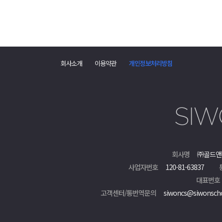
댓
글
회사소개
이용약관
개인정보처리방침
폼
회사명
㈜골드앤
사업자번호
120-81-63837
대표번호
고객센터/통번역문의
siwoncs@siwonsch